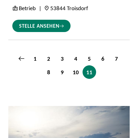
Betrieb
53844 Troisdorf
STELLE ANSEHEN
1
2
3
4
5
6
7
8
9
10
11